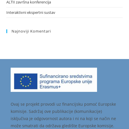
ALTII završna konferencija
Interaktivni ekspertni sustav
Najnoviji Komentari
Ovaj se projekt provodi uz financijsku pomoć Europske
komisije. Sadržaj ove publikacije (komunikacije)
isključiva je odgovornost autora i ni na koji se način ne
može smatrati da održava gledište Europske komisije.