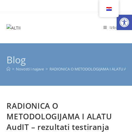
Preskoči
na
Op
sadržaj
Izbornik
Blog
>
Novosti i najave
>
RADIONICA O METODOLOGIJAMA I ALATU AudIT – 
RADIONICA O
METODOLOGIJAMA I ALATU
AudIT – rezultati testiranja