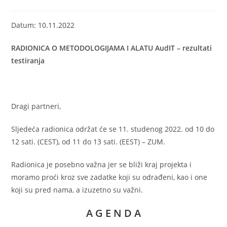
Datum: 10.11.2022
RADIONICA O METODOLOGIJAMA I ALATU AudIT – rezultati
testiranja
Dragi partneri,
Sljedeća radionica održat će se 11. studenog 2022. od 10 do
12 sati. (CEST), od 11 do 13 sati. (EEST) – ZUM.
Radionica je posebno važna jer se bliži kraj projekta i
moramo proći kroz sve zadatke koji su odrađeni, kao i one
koji su pred nama, a izuzetno su važni.
A G E N D A